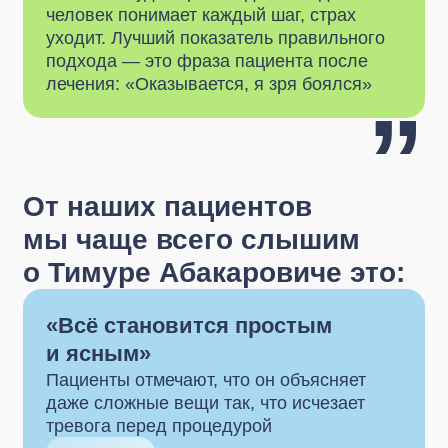
”
От наших пациентов
мы чаще всего слышим
о Тимуре Абакаровиче это:
«Всё становится простым
и ясным»
Пациенты отмечают, что он объясняет
даже сложные вещи так, что исчезает
тревога перед процедурой
Понятность
«Напряжение уходит будто само
собой»
Люди говорят, что его манера работы
передаёт уверенность — чувствуешь, что
всё под контролем.