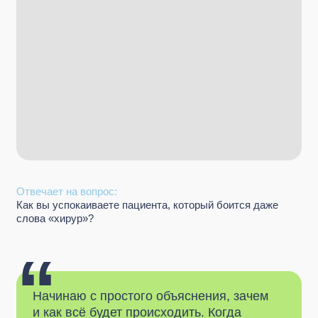
Отвечает на вопрос:
Как вы успокаиваете пациента, который боится даже
слова «хирур»?
“
Начинаю с простого объяснения, зачем
и как всё будет происходить. Когда
человек понимает каждый шаг, страх
уходит. Лучший показатель правильного
подхода — это фраза пациента после
лечения: «Оказывается, я зря боялся»