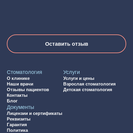
Пользовательское
соглашение
Лицензия № ЛО-50−01−9 172 от 09.11.2017 г.
ИНН 5036061694
ОГРН 1045007212843
Все материалы, размещённые на сайте, предназначены
исключительно для информационных и образовательных
целей. Они не являются медицинскими рекомендациями.
Постановка диагноза и выбор способа лечения должны
осуществляться только вашим лечащим врачом.
ООО «Жемчужина» не несёт ответственности
за возможные неблагоприятные последствия, связанные
с самостоятельным использованием информации,
представленной на сайте.
Мы стараемся поддерживать актуальность цен на сайте,