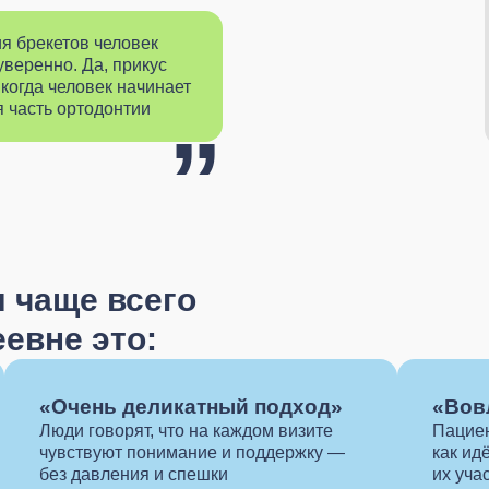
ия брекетов человек
уверенно. Да, прикус
когда человек начинает
я часть ортодонтии
”
 чаще всего
евне это:
«Очень деликатный подход»
«Вов
Люди говорят, что на каждом визите
Пациен
чувствуют понимание и поддержку —
как ид
без давления и спешки
их уча