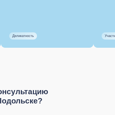
Деликатность
Участ
консультацию
 Подольске?