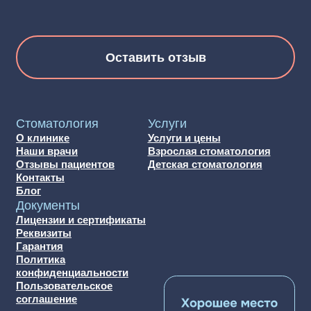
Лицензия № ЛО-50−01−9 172 от 09.11.2017 г.
ИНН 5036061694
ОГРН 1045007212843
Все материалы, размещённые на сайте, предназначены
исключительно для информационных и образовательных
целей. Они не являются медицинскими рекомендациями.
Постановка диагноза и выбор способа лечения должны
осуществляться только вашим лечащим врачом.
ООО «Жемчужина» не несёт ответственности
за возможные неблагоприятные последствия, связанные
с самостоятельным использованием информации,
представленной на сайте.
Мы стараемся поддерживать актуальность цен на сайте,
однако рекомендуем уточнять стоимость услуг
у администратора по телефону
+7 915 083-34-20
. Цены,
опубликованные на сайте, не являются публичной