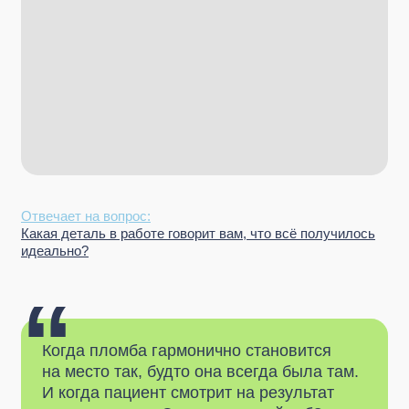
Отвечает на вопрос:
Какая деталь в работе говорит вам, что всё получилось
идеально?
“
Когда пломба гармонично становится
на место так, будто она всегда была там.
И когда пациент смотрит на результат
и удивляется: «Это правда мой зуб?».
В эти секунды я понимаю, что всё
сделано именно так, как должно быть.
”