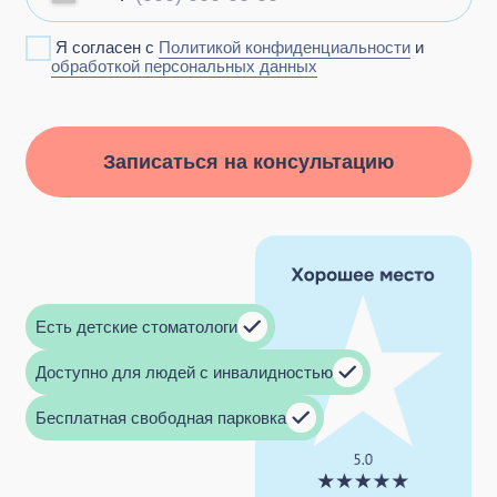
Доступно для людей с инвалидностью
Бесплатная свободная парковка
+7 915 083-34-20
st89150833420@yandex.ru
142 116, г. Подольск, ул. Советская, д. 41/5,
пом.13
Записаться на консультацию